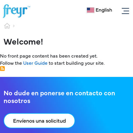
Skip to main content
English
Breadcrumb
Welcome!
No front page content has been created yet.
Follow the
User Guide
to start building your site.
No dude en ponerse en contacto con
nosotros
Envíenos una solicitud