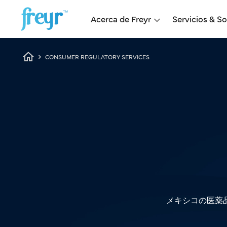
Skip to main content
Main navigation
Acerca de Freyr
Servicios & S
Breadcrumb
CONSUMER REGULATORY SERVICES
メキシコの医薬